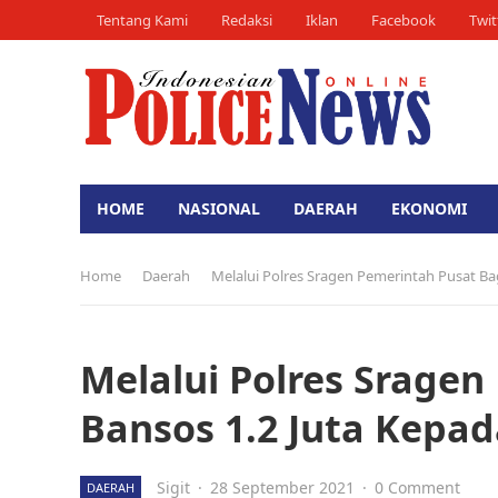
Tentang Kami
Redaksi
Iklan
Facebook
Twit
HOME
NASIONAL
DAERAH
EKONOMI
Home
Daerah
Melalui Polres Sragen Pemerintah Pusat Ba
Melalui Polres Srage
Bansos 1.2 Juta Kepad
Sigit
·
28 September 2021
·
0 Comment
DAERAH