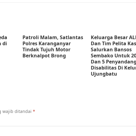
eda
Patroli Malam, Satlantas
Keluarga Besar AL
 di
Polres Karanganyar
Dan Tim Pelita Ka
Tindak Tujuh Motor
Salurkan Bansos
Berknalpot Brong
Sembako Untuk 2
Dan 5 Penyandan
Disabilitas Di Kel
Ujungbatu
 wajib ditandai
*