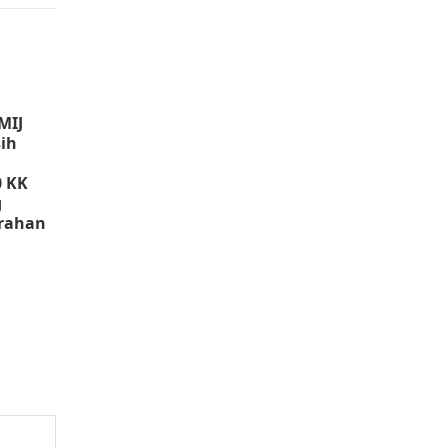
MIJ
sih
0 KK
g
urahan