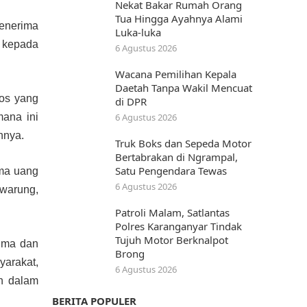
Nekat Bakar Rumah Orang
Tua Hingga Ayahnya Alami
enerima
Luka-luka
n kepada
6 Agustus 2026
Wacana Pemilihan Kepala
Daetah Tanpa Wakil Mencuat
sos yang
di DPR
ana ini
6 Agustus 2026
nnya.
Truk Boks dan Sepeda Motor
Bertabrakan di Ngrampal,
Satu Pengendara Tewas
ima uang
6 Agustus 2026
 warung,
Patroli Malam, Satlantas
Polres Karanganyar Tindak
Tujuh Motor Berknalpot
ima dan
Brong
yarakat,
6 Agustus 2026
n dalam
BERITA POPULER