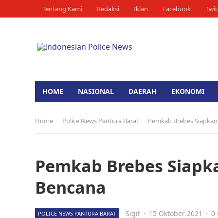
Tentang Kami
Redaksi
Iklan
Facebook
Twit
HOME
NASIONAL
DAERAH
EKONOMI
Home
Police News Pantura Barat
Pemkab Brebes Siapkan
Pemkab Brebes Siapk
Bencana
Sigit
·
15 Oktober 2021
·
0
POLICE NEWS PANTURA BARAT