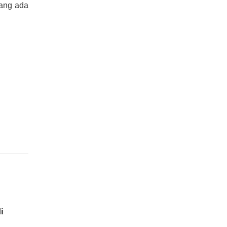
yang ada
i