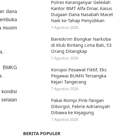
Polres Karanganyar Geledah
Kantor BMT Alfa Dinar, Kasus
an dana
Dugaan Dana Nasabah Macet
 membuka
Naik ke Tahap Penyidikan
7 Agustus 2026
da musim
Bareskrim Bongkar Narkoba
di Klub Bintang Lima Bali, 53
Orang Ditangkap
a.
7 Agustus 2026
ri BMKG
Korupsi Pesawat Fiktif, Eks
Pegawai BUMN Tersangka
a.
Kejari Tangerang
7 Agustus 2026
 kondisi
 selatan
Pakai Rompi Pink-Tangan
Diborgol, Febrie Adriansyah
Dibawa ke Kejagung
7 Agustus 2026
BERITA POPULER