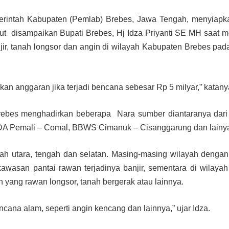
erintah Kabupaten (Pemlab) Brebes, Jawa Tengah, menyiapk
but disampaikan Bupati Brebes, Hj Idza Priyanti SE MH saat
anjir, tanah longsor dan angin di wilayah Kabupaten Brebes pa
kan anggaran jika terjadi bencana sebesar Rp 5 milyar,” katany
 Brebes menghadirkan beberapa Nara sumber diantaranya da
SDA Pemali – Comal, BBWS Cimanuk – Cisanggarung dan lainy
ah utara, tengah dan selatan. Masing-masing wilayah dengan
kawasan pantai rawan terjadinya banjir, sementara di wilayah
yang rawan longsor, tanah bergerak atau lainnya.
cana alam, seperti angin kencang dan lainnya,” ujar Idza.