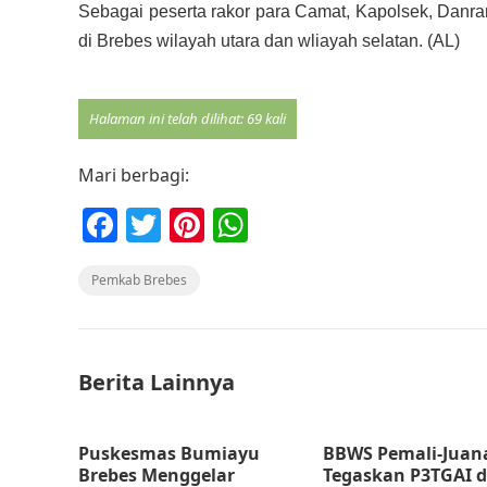
Sebagai peserta rakor para Camat, Kapolsek, Danra
di Brebes wilayah utara dan wliayah selatan. (AL)
Halaman ini telah dilihat: 69 kali
Mari berbagi:
F
T
Pi
W
a
w
nt
h
Pemkab Brebes
c
itt
er
at
e
er
e
s
b
st
A
Berita Lainnya
o
p
o
p
Puskesmas Bumiayu
BBWS Pemali-Juan
k
Brebes Menggelar
Tegaskan P3TGAI d