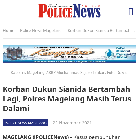
Home
Police News Magelang
Korban Dukun Sianida Bertambah Lagi, Polres Magelang Masih Terus Dalami
Kapolres Magelang, AKBP Mochammad Sajarod Zakun. Foto: Dok/ist
Korban Dukun Sianida Bertambah
Lagi, Polres Magelang Masih Terus
Dalami
22 November 2021
POLICE NEWS MAGELANG
MAGELANG (iPOLICENews)
– Kasus pembunuhan