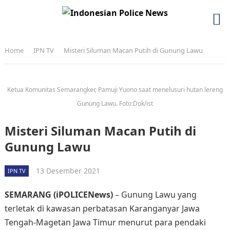
Home
IPN TV
Misteri Siluman Macan Putih di Gunung Lawu
Ketua Komunitas Semarangker, Pamuji Yuono saat menelusuri hutan lereng
Gunung Lawu. Foto:Dok/ist
Misteri Siluman Macan Putih di
Gunung Lawu
13 Desember 2021
IPN TV
SEMARANG (iPOLICENews)
– Gunung Lawu yang
terletak di kawasan perbatasan Karanganyar Jawa
Tengah-Magetan Jawa Timur menurut para pendaki