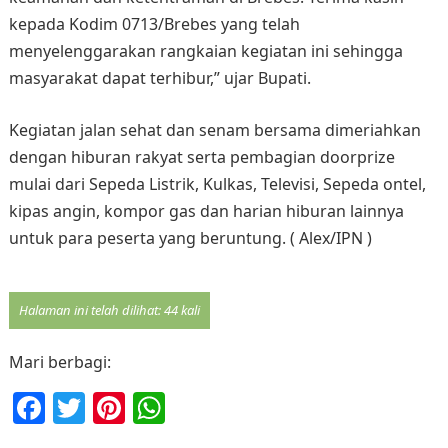
kepada Kodim 0713/Brebes yang telah
menyelenggarakan rangkaian kegiatan ini sehingga
masyarakat dapat terhibur,” ujar Bupati.
Kegiatan jalan sehat dan senam bersama dimeriahkan
dengan hiburan rakyat serta pembagian doorprize
mulai dari Sepeda Listrik, Kulkas, Televisi, Sepeda ontel,
kipas angin, kompor gas dan harian hiburan lainnya
untuk para peserta yang beruntung. ( Alex/IPN )
Halaman ini telah dilihat: 44 kali
Mari berbagi:
F
T
Pi
W
a
w
nt
h