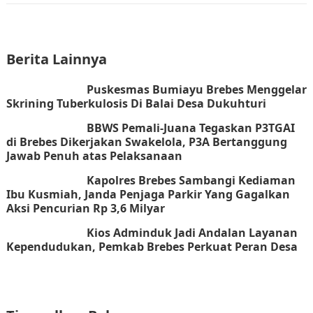
c
itt
er
at
e
er
e
s
b
st
A
Berita Lainnya
o
p
Puskesmas Bumiayu Brebes Menggelar
o
p
Skrining Tuberkulosis Di Balai Desa Dukuhturi
k
BBWS Pemali-Juana Tegaskan P3TGAI
di Brebes Dikerjakan Swakelola, P3A Bertanggung
Jawab Penuh atas Pelaksanaan
Kapolres Brebes Sambangi Kediaman
Ibu Kusmiah, Janda Penjaga Parkir Yang Gagalkan
Aksi Pencurian Rp 3,6 Milyar
Kios Adminduk Jadi Andalan Layanan
Kependudukan, Pemkab Brebes Perkuat Peran Desa