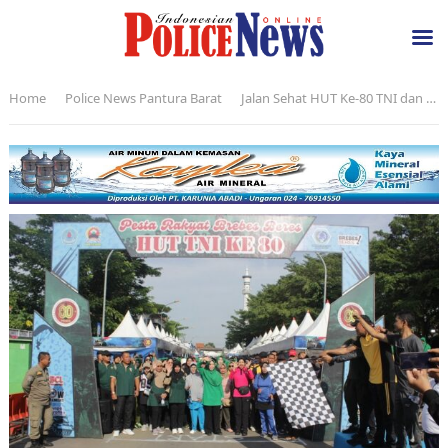
Home
Police News Pantura Barat
Jalan Sehat HUT Ke-80 TNI dan HUT ke-75 Kodam IV/Diponegoro