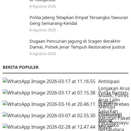
8 Agustus 2026
Polda Jateng Tetapkan Empat Tersangka Tawuran
Geng Semarang-Kendal
8 Agustus 2026
Dugaan Pencurian Jagung di Sragen Berakhir
Damai, Polsek Jenar Tempuh Restorative Justice
8 Agustus 2026
BERITA POPULER
Antisipasi
Lonjakan Arus
Polda Banten:
Mudik, Polres
Arus Lalin
Brebes…
Bupati Brebes
Menuju
Salurkan
Pelabuhan
Komunitas
Ratusan Paket
Merak…
Pers Bumiayu
Sembako
Mayat
Bersaudara