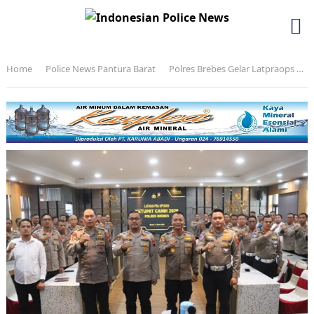
Home
Police News Pantura Barat
Polres Brebes Gelar Latpraops Ketupat Candi 2026: Fokus pada Program Unggulan “Valet Ride” dan Pelayanan Mudik