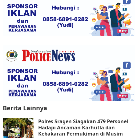
o
p
o
p
k
Berita Lainnya
Polres Sragen Siagakan 479 Personel
Hadapi Ancaman Karhutla dan
Kebakaran Permukiman di Musim