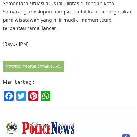
Sementara situasi arus lalu lintas di tengah kota
Semarang, meskipun nampak padat karena pergerakan
para wisatawan yang hilir mudik , namun tetap
terpantau ramai lancar .
(Bayu/ IPN)
Halaman ini telah dilihat: 48 kali
Mari berbagi:
F
T
Pi
W
a
w
nt
h
c
itt
er
at
e
er
e
s
b
st
A