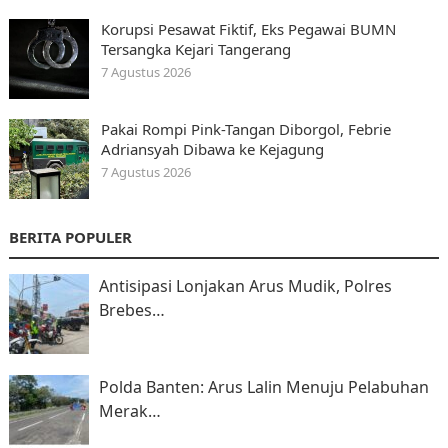
Korupsi Pesawat Fiktif, Eks Pegawai BUMN
Tersangka Kejari Tangerang
7 Agustus 2026
Pakai Rompi Pink-Tangan Diborgol, Febrie
Adriansyah Dibawa ke Kejagung
7 Agustus 2026
BERITA POPULER
Antisipasi Lonjakan Arus Mudik, Polres
Brebes…
Polda Banten: Arus Lalin Menuju Pelabuhan
Merak…