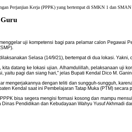
 dengan Perjanjian Kerja (PPPK) yang bertempat di SMKN 1 dan SMAN
i Guru
enggelar uji kompetensi bagi para pelamar calon Pegawai Pe
(SMP).
 dilaksanakan Selasa (14/9/21), bertempat di dua lokasi. Yakn
 kita datang ke lokasi ujian. Alhamdulillah, pelaksanaan uji k
i, yaitu pagi dan siang hari,” jelas Bupati Kendal Dico M. Gani
ar mengerjakannya dengan teliti dan sungguh-sungguh, karena 
bupaten Kendal saat ini Pembelajaran Tatap Muka (PTM) secara 
adi PPPK bisa segera mengisi formasi kosong dan mampu mensuk
la Dinas Pendidikan dan Kebudayaan Wahyu Yusuf Akhmadi dan