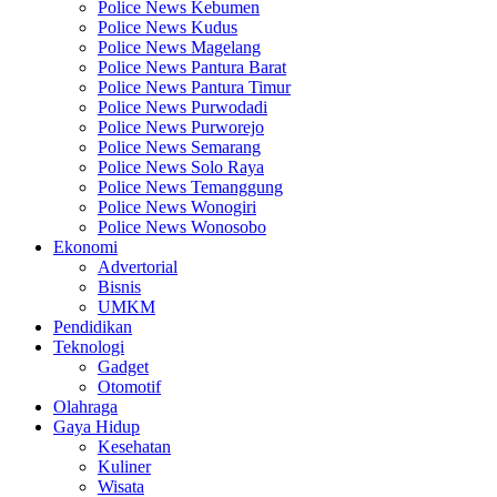
Police News Kebumen
Police News Kudus
Police News Magelang
Police News Pantura Barat
Police News Pantura Timur
Police News Purwodadi
Police News Purworejo
Police News Semarang
Police News Solo Raya
Police News Temanggung
Police News Wonogiri
Police News Wonosobo
Ekonomi
Advertorial
Bisnis
UMKM
Pendidikan
Teknologi
Gadget
Otomotif
Olahraga
Gaya Hidup
Kesehatan
Kuliner
Wisata