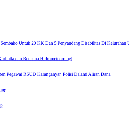
s Sembako Untuk 20 KK Dan 5 Penyandang Disabilitas Di Kelurahan 
 Karhutla dan Bencana Hidrometeorologi
men Pegawai RSUD Karanganyar, Polisi Dalami Aliran Dana
dung
ap