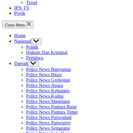
Trend
IPN TV
Pojok
Close Menu
Home
Nasional
Show
sub
Politik
menu
Hukum Dan Kriminal
Peristiwa
Daerah
Show
sub
Police News Banyumas
menu
Police News Blora
Police News Grobogan
Police News Jepara
Police News Kebumen
Police News Kudus
Police News Magelang
Police News Pantura Barat
Police News Pantura Timur
Police News Purwodadi
Police News Purworejo
Police News Semarang