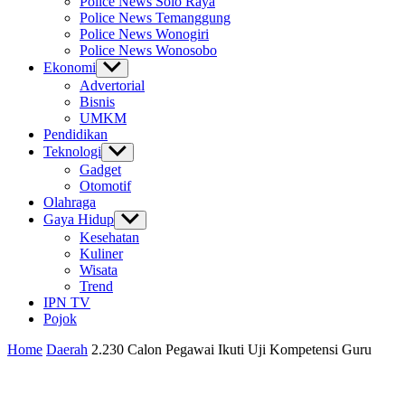
Police News Solo Raya
Police News Temanggung
Police News Wonogiri
Police News Wonosobo
Ekonomi
Show
sub
Advertorial
menu
Bisnis
UMKM
Pendidikan
Teknologi
Show
sub
Gadget
menu
Otomotif
Olahraga
Gaya Hidup
Show
sub
Kesehatan
menu
Kuliner
Wisata
Trend
IPN TV
Pojok
Home
Daerah
2.230 Calon Pegawai Ikuti Uji Kompetensi Guru