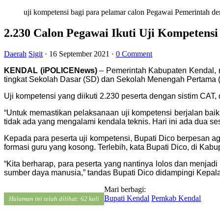
uji kompetensi bagi para pelamar calon Pegawai Pemerintah
2.230 Calon Pegawai Ikuti Uji Kompetens
Daerah
Sigit
·
16 September 2021
·
0 Comment
KENDAL (iPOLICENews)
– Pemerintah Kabupaten Kendal, m
tingkat Sekolah Dasar (SD) dan Sekolah Menengah Pertama 
Uji kompetensi yang diikuti 2.230 peserta dengan sistim CAT,
“Untuk memastikan pelaksanaan uji kompetensi berjalan baik,
tidak ada yang mengalami kendala teknis. Hari ini ada dua ses
Kepada para peserta uji kompetensi, Bupati Dico berpesan ag
formasi guru yang kosong. Terlebih, kata Bupati Dico, di Ka
“Kita berharap, para peserta yang nantinya lolos dan menj
sumber daya manusia,” tandas Bupati Dico didampingi Kepa
Mari berbagi:
Bupati Kendal
Pemkab Kendal
Halaman ini telah dilihat: 62 kali