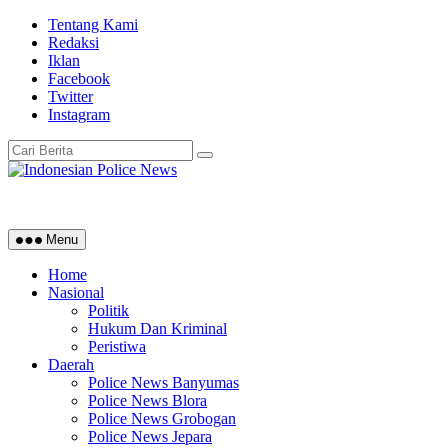
Skip
Tentang Kami
to
Redaksi
content
Iklan
Facebook
Twitter
Instagram
Menu
Home
Nasional
Politik
Hukum Dan Kriminal
Peristiwa
Daerah
Police News Banyumas
Police News Blora
Police News Grobogan
Police News Jepara