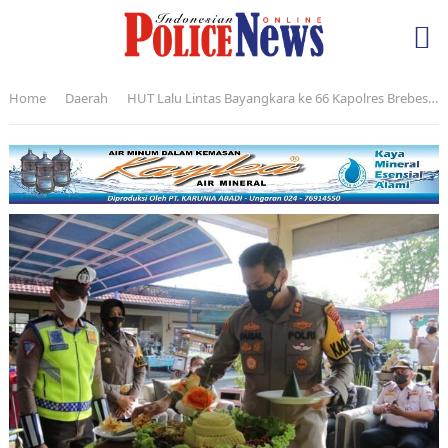
Home
Daerah
HUT Lalu Lintas Bayangkara ke 66 Kapolres Brebes, “Polantas Harus Bisa Jadi Teladan”