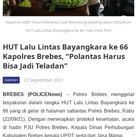
Kapolres AKBP Faisal Febrianto Saat Memotong umpeng dalam tasyukran
HUT Lalu Lintas Bayangkara Ke 66. Foto: Hms Polri
HUT Lalu Lintas Bayangkara ke 66
Kapolres Brebes, “Polantas Harus
Bisa Jadi Teladan”
22 September 2021
DAERAH
BREBES (POLICENews)
– Polres Brebes menggelar
tasyakuran dalam rangka HUT Lalu Lintas Bayangkara ke
66 yang di gelar di halaman satlantas Polres Brebes, Rabu
(22/09/21). Dengan menerapkan protokol kesehatan, acara
di hadiri PJU Polres Brebes, Kepala Dinas Perhubungan
Kabupaten Brebes kepala UPDT serta dari Jasa Marga.