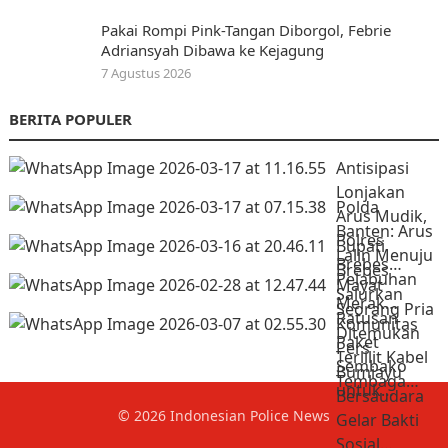
Pakai Rompi Pink-Tangan Diborgol, Febrie
Adriansyah Dibawa ke Kejagung
7 Agustus 2026
BERITA POPULER
Antisipasi
Lonjakan
Polda
Arus Mudik,
Banten: Arus
Polres
Bupati
Lalin Menuju
Brebes…
Brebes
Pelabuhan
Mayat
Salurkan
Merak…
Seorang Pria
Ratusan
Komunitas
Ditemukan
Paket
Pers
Terlilit Kabel
Sembako
Bumiayu
Tembaga…
untuk…
Bersaudara
© 2026
Indonesian Police News
Gelar Bakti
Sosial…