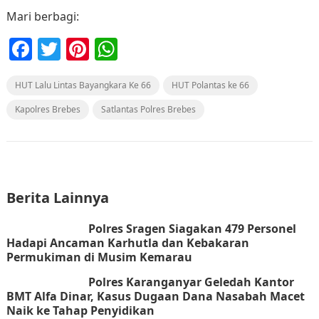
Mari berbagi:
F
T
Pi
W
a
w
nt
h
HUT Lalu Lintas Bayangkara Ke 66
c
itt
er
at
HUT Polantas ke 66
e
er
e
s
Kapolres Brebes
Satlantas Polres Brebes
b
st
A
o
p
o
p
Berita Lainnya
k
Polres Sragen Siagakan 479 Personel
Hadapi Ancaman Karhutla dan Kebakaran
Permukiman di Musim Kemarau
Polres Karanganyar Geledah Kantor
BMT Alfa Dinar, Kasus Dugaan Dana Nasabah Macet
Naik ke Tahap Penyidikan