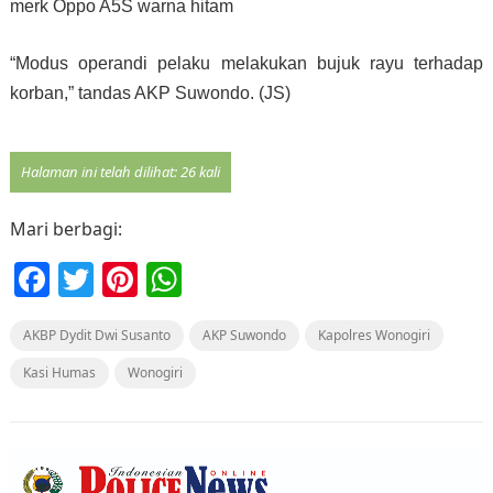
merk Oppo A5S warna hitam
“Modus operandi pelaku melakukan bujuk rayu terhadap
korban,” tandas AKP Suwondo. (JS)
Halaman ini telah dilihat: 26 kali
Mari berbagi:
F
T
Pi
W
a
w
nt
h
AKBP Dydit Dwi Susanto
c
itt
er
at
AKP Suwondo
Kapolres Wonogiri
e
er
e
s
Kasi Humas
Wonogiri
b
st
A
o
p
o
p