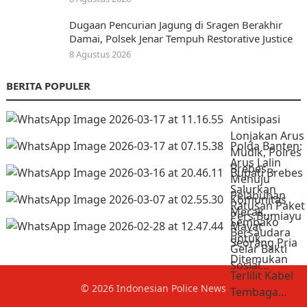
Dugaan Pencurian Jagung di Sragen Berakhir
Damai, Polsek Jenar Tempuh Restorative Justice
8 Agustus 2026
BERITA POPULER
Antisipasi
Lonjakan Arus
Polda Banten:
Mudik, Polres
Arus Lalin
Brebes…
Bupati Brebes
Menuju
Salurkan
Pelabuhan
Komunitas
Ratusan Paket
Merak…
Pers Bumiayu
Sembako
Mayat
Bersaudara
untuk…
Seorang Pria
Gelar Bakti
Ditemukan
Sosial…
Terlilit Kabel
© 2026
Indonesian Police News
Tembaga…